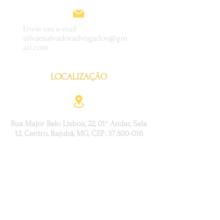
Envie um e-mail
silvaesalvadoradvogados@gm
ail.com
LOCALIZAÇÃO
Rua Major Belo Lisboa, 22, 01º Andar, Sala
12, Centro, Itajubá, MG, CEP:
37.500-016
ESPECIALIDADES
>
Direito Previdenciário
>
Direito Cível
>
Direito Trabalhista