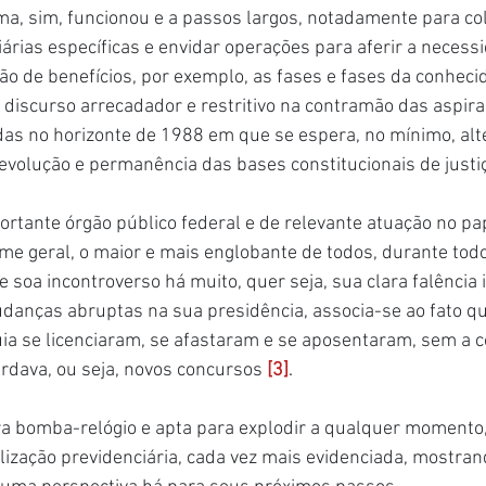
ema, sim, funcionou e a passos largos, notadamente para co
árias específicas e envidar operações para aferir a necess
o de benefícios, por exemplo, as fases e fases da conheci
do discurso arrecadador e restritivo na contramão das aspir
das no horizonte de 1988 em que se espera, no mínimo, alt
evolução e permanência das bases constitucionais de justiç
tante órgão público federal e de relevante atuação no pa
ime geral, o maior e mais englobante de todos, durante todo
soa incontroverso há muito, quer seja, sua clara falência i
anças abruptas na sua presidência, associa-se ao fato qu
ia se licenciaram, se afastaram e se aposentaram, sem a c
rdava, ou seja, novos concursos 
[3]
.
 bomba-relógio e apta para explodir a qualquer momento, 
alização previdenciária, cada vez mais evidenciada, mostran