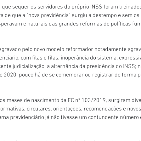
e, que sequer os servidores do próprio INSS foram treinado
ra de que a "nova previdência" surgiu a destempo e sem os
speravam e naturais das grandes reformas de políticas fun
o agravado pelo novo modelo reformador notadamente agrav
nciário, com filas e filas; inoperância do sistema; expressi
nte judicialização; a alternância da presidência do INSS; no
 de 2020, pouco há de se comemorar ou registrar de forma po
ros meses de nascimento da EC nº 103/2019, surgiram dive
normativas, circulares, orientações, recomendações e novo
tema previdenciário já não tivesse um contundente número d