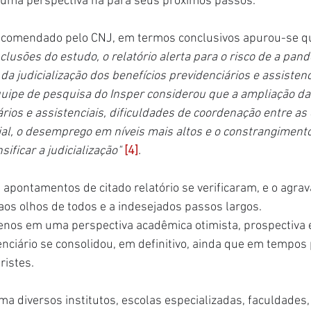
uma perspectiva há para seus próximos passos.
ncomendado pelo CNJ, em termos conclusivos apurou-se q
clusões do estudo, o relatório alerta para o risco de a pan
da judicialização dos benefícios previdenciários e assistenci
quipe de pesquisa do Insper considerou que a ampliação d
ários e assistenciais, dificuldades de coordenação entre as 
cial, o desemprego em níveis mais altos e o constrangimento
sificar a judicialização" 
[4]
.
 apontamentos de citado relatório se verificaram, e o agra
 aos olhos de todos e a indesejados passos largos.
menos em uma perspectiva acadêmica otimista, prospectiva 
enciário se consolidou, em definitivo, ainda que em tempo
ristes.
 diversos institutos, escolas especializadas, faculdades,