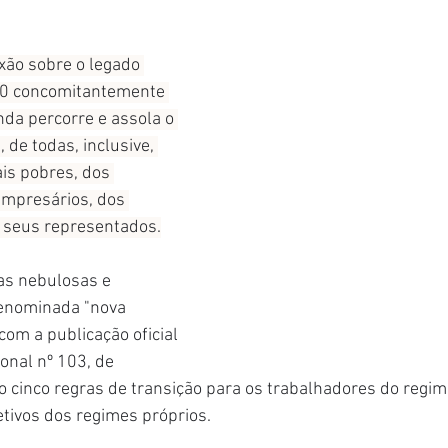
xão sobre o legado 
20 concomitantemente 
nda percorre e assola o 
 de todas, inclusive, 
is pobres, dos 
empresários, dos 
e seus representados.
as nebulosas e 
enominada "nova 
com a publicação oficial 
nal nº 103, de 
cinco regras de transição para os trabalhadores do regime
etivos dos regimes próprios.