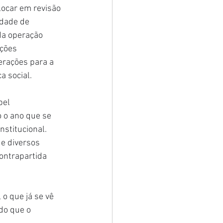
locar em revisão 
idade de 
da operação 
ações 
erações para a 
a social.
pel 
 o ano que se 
nstitucional.
e diversos 
ontrapartida 
o que já se vê 
do que o 