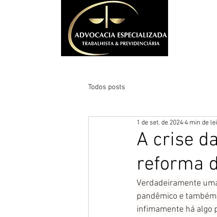
INÍCIO
E
Todos posts
1 de set. de 2024
4 min de le
A crise d
reforma d
Verdadeiramente uma j
pandêmico e também o
infimamente há algo 