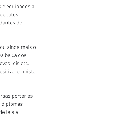
s e equipados a 
 debates 
dantes do 
ou ainda mais o 
va baixa dos 
vas leis etc.
sitiva, otimista 
rsas portarias 
s diplomas 
e leis e 