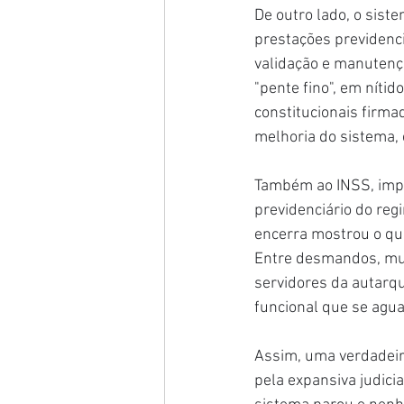
De outro lado, o sist
prestações previdenci
validação e manutençã
"pente fino", em níti
constitucionais firma
melhoria do sistema, 
Também ao INSS, impor
previdenciário do reg
encerra mostrou o que 
Entre desmandos, mud
servidores da autarqu
funcional que se agua
Assim, uma verdadeira
pela expansiva judici