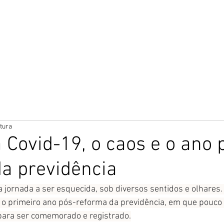
QUIPE
ESCRITÓRIO
ÁREAS DE ATUAÇÃO
ARTIGOS E NOTÍ
itura
a Covid-19, o caos e o ano 
a previdência
ornada a ser esquecida, sob diversos sentidos e olhares. 
 primeiro ano pós-reforma da previdência, em que pouco 
para ser comemorado e registrado.