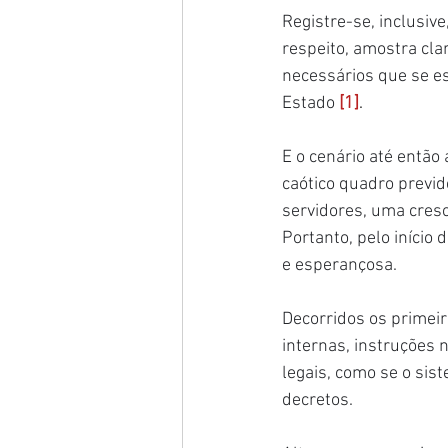
Registre-se, inclusiv
respeito, amostra cla
necessários que se e
Estado 
[1]
.
E o cenário até entã
caótico quadro previde
servidores, uma cresce
Portanto, pelo início
e esperançosa.
Decorridos os primei
internas, instruções 
legais, como se o sis
decretos.