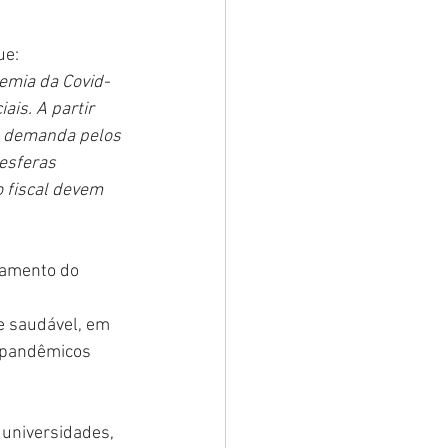
ue:
demia da Covid-
ais. A partir 
a demanda pelos 
esferas 
 fiscal devem 
vamento do 
e saudável, em 
s pandêmicos 
 universidades, 