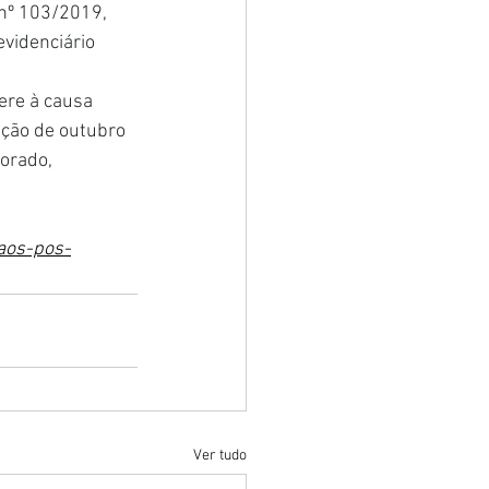
nº 103/2019, 
evidenciário 
ere à causa 
ação de outubro 
orado, 
caos-pos-
Ver tudo