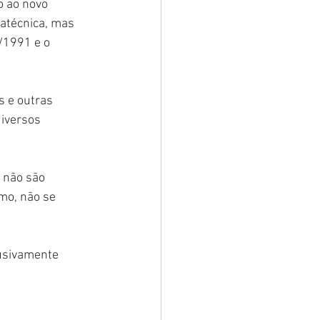
 ao novo 
atécnica, mas 
/1991 e o 
 e outras 
iversos 
 não são 
mo, não se 
usivamente 