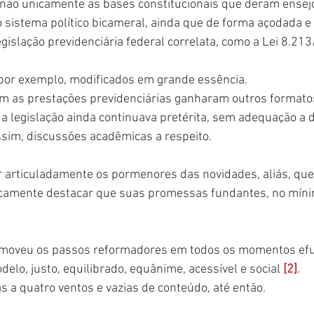
 não unicamente as bases constitucionais que deram ensejo
sistema político bicameral, ainda que de forma açodada e 
islação previdenciária federal correlata, como a Lei 8.213
por exemplo, modificados em grande essência.
 as prestações previdenciárias ganharam outros formatos
 a legislação ainda continuava pretérita, sem adequação a d
ssim, discussões acadêmicas a respeito.
r articuladamente os pormenores das novidades, aliás, que
ticamente destacar que suas promessas fundantes, no míni
e moveu os passos reformadores em todos os momentos ef
lo, justo, equilibrado, equânime, acessível e social 
[2]
.
a quatro ventos e vazias de conteúdo, até então.